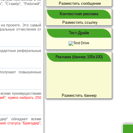
Разместить сообщение
, "Стажёр", "Рабочий",
Контекстная реклама
Разместить ссылку
 на проекте. Это самый
еральные отчисления от
Тест-Драйв
стандартные реферальные
Реклама (баннер 100x100)
 получают повышенные
т всеми преимуществами
Разместить баннер
ий", нужно набрать 250
адир" обладают всеми
ния статуса "Бригадир",