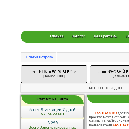
Главная
Новости
Заказ рекламы
За
Платная строка
☑️ 1 KLIK = 50 RUBLEY ☑️
---== 💰НОВЫЙ Б
[ Кликов:
1010
]
[ Кликов:
13
МЕСТО СВОБОДНО
Статистика Сайта
5 лет 9 месяцев 7 дней
FASTBAX.RU
дает в
Мы работаем
проекте может строить 
Чем выше рейтинг - те
3 299
пользователи
FASTBAX
Всего Зарегистрированных