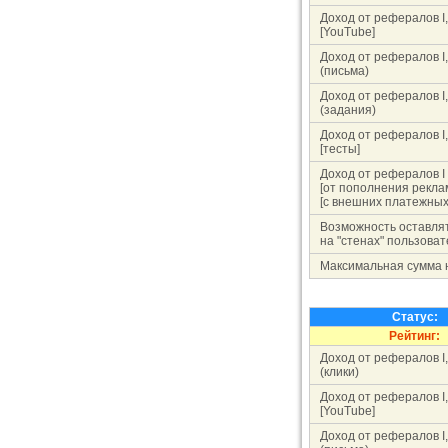
Доход от рефералов I,II
[YouTube]
Доход от рефералов I,II
(письма)
Доход от рефералов I,II
(задания)
Доход от рефералов I,II
[тесты]
Доход от рефералов I
[от пополнения рекла
[с внешних платежных
Возможность оставля
на "стенах" пользова
Максимальная сумма 
Статус:
Рейтинг:
Доход от рефералов I,II
(клики)
Доход от рефералов I,II
[YouTube]
Доход от рефералов I,II