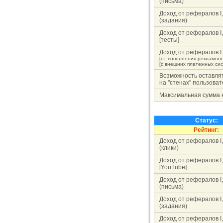
(письма)
Доход от рефералов I,II
(задания)
Доход от рефералов I,II
[тесты]
Доход от рефералов I
[от пополнения рекламног
[с внешних платежных сис
Возможность оставля
на "стенах" пользова
Максимальная сумма 
Статус:
Рейтинг:
Доход от рефералов I,II
(клики)
Доход от рефералов I,II
[YouTube]
Доход от рефералов I,II
(письма)
Доход от рефералов I,II
(задания)
Доход от рефералов I,II