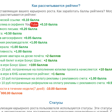
Как рассчитывается рейтинг?
ставляющая вашего карьерного роста. Как заработать баллы рейтинга? Мог
 рассчитывается рейтинг:
ческой ссылки:
+0.10 балла
олика в серфинге
You
Tube
:
+0.10 балла
ного письма:
+0.20 балла
та:
+0.50 балла
в автосерфинге:
+0.05 балла
ния рекламодателя:
+1.00 балла
ерала:
+1.00 балла
тивность:
+1.00 балла
ение аватара на доске почёта:
+2 баллов
ный билет в игре Бонус Шанс :
+2 балла
в игре Бонус Шанс :
+100 баллов
 10 руб. потраченные на пополнение копилки проекта начисляется:
+10 бал
в игре в КНБ начисляется рейтинг::
+1 балла
 10 руб потраченные на оплату рекламы с рекламного счета:
+1.00 балла
 10 руб потраченные рефералом на оплату рекламы с рекламного счета:
+0.
ности в течении недели(7 дней):
-10.00 баллов
1`000.00 баллов
Статусы
лизации карьерного роста пользователя используются статусы. Эти статусы
 и автоматически при достижении пользователем определённых условий. 