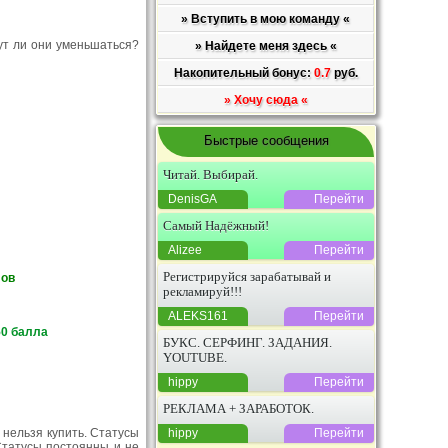
» Вступить в мою команду «
ут ли они уменьшаться?
» Найдете меня здесь «
Накопительный бонус:
0.7
руб.
» Хочу сюда «
Быстрые сообщения
Читай. Выбирай.
DenisGA
Перейти
Самый Надёжный!
Alizee
Перейти
Регистрируйся зарабатывай и
лов
рекламируй!!!
ALEKS161
Перейти
50 балла
БУКС. СЕРФИНГ. ЗАДАНИЯ.
YOUTUBE.
hippy
Перейти
РЕКЛАМА + ЗАРАБОТОК.
 нельзя купить. Статусы
hippy
Перейти
Статусы постоянны и не