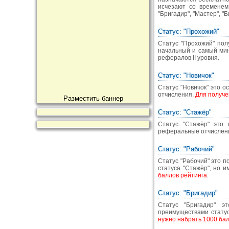
исчезают со временем,
"Бригадир", "Мастер", "Б
Статус: "Прохожий"
Статус "Прохожий" пол
начальный и самый мин
рефералов II уровня.
Статус: "Новичок"
Статус "Новичок" это о
отчисления.
Для получе
Разместить баннер
Статус: "Стажёр"
Статус "Стажёр" это
реферальные отчислен
Статус: "Рабочий"
Статус "Рабочий" это 
статуса "Стажёр", но
баллов рейтинга.
Статус: "Бригадир"
Статус "Бригадир" э
преимуществами стату
нужно набрать 1000 бал