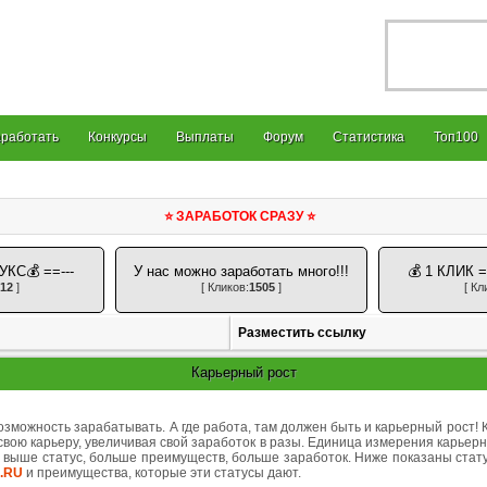
работать
Конкурсы
Выплаты
Форум
Статистика
Топ100
⭐ ЗАРАБОТОК СРАЗУ ⭐
УКС💰 ==---
У нас можно заработать много!!!
💰 1 КЛИК 
12
]
[ Кликов:
1505
]
[ Кл
Разместить ссылку
Карьерный рост
озможность зарабатывать. А где работа, там должен быть и карьерный рост!
свою карьеру, увеличивая свой заработок в разы. Единица измерения карьерн
м выше статус, больше преимуществ, больше заработок. Ниже показаны стат
.RU
и преимущества, которые эти статусы дают.