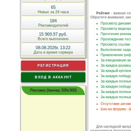
65
Новых за 24 часа
Рейтинг
- важная со
Обратите внимание, как
184
Просмотр динами
Рекламодателей
Просмотр видеор
15 969.97 руб.
Прочтение реклам
Всего выплачено
Прохождение тес
Просмотр ссылки 
08.08.2026г. 13:22
Выполнение зада
Дата и время сервера
Привлечение реф
За ежедневную ак
РЕГИСТРАЦИЯ
За каждое размещ
За каждый куплен
За каждую победу 
ВХОД В АККАУНТ
За каждые полные
За каждую победу 
Реклама (баннер 200x300)
За каждые полные
За каждые полные
Отсутствие актив
Бан на форуме:
-
Для
наглядной визуа
назначаются бесплатно