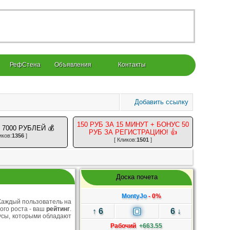
РефСтена
Объявления
Контакты
Добавить ссылку
150 РУБ ЗА 15 МИНУТ + БОНУС 50
= 7000 РУБЛЕЙ 💰
РУБ ЗА РЕГИСТРАЦИЮ! 👍
иков:
1356
]
[ Кликов:
1501
]
Доска почета
MontyJo
- 0%
 Каждый пользователь на
ого роста - ваш
рейтинг
.
↑ 6
6 ↓
усы, которыми обладают
Рабочий
+663.55