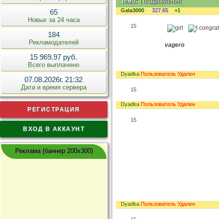
Тема:
Поздравления
Gala3000
327.65
+1
65
Новых за 24 часа
15
184
Рекламодателей
vagero
15 969.97 руб.
Всего выплачено
Dyadka
Пользователь Удален
07.08.2026г. 21:32
Дата и время сервера
15
Dyadka
Пользователь Удален
РЕГИСТРАЦИЯ
15
ВХОД В АККАУНТ
Реклама (баннер 200x300)
Dyadka
Пользователь Удален