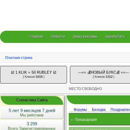
Главная
Новости
Заказ рекламы
Заработать
Платная строка
☑️ 1 KLIK = 50 RUBLEY ☑️
---== 💰НОВЫЙ БУКС💰 ==---
[ Кликов:
1010
]
[ Кликов:
1312
]
МЕСТО СВОБОДНО
Статистика Сайта
Форумы
Беседка
Поздравле
5 лет 9 месяцев 7 дней
Мы работаем
←
Предыдущая
3 299
Всего Зарегистрированных